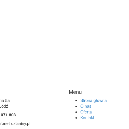
Menu
źna 5a
Strona główna
Łódź
O nas
Oferta
 071 803
Kontakt
onet-dzianiny.pl